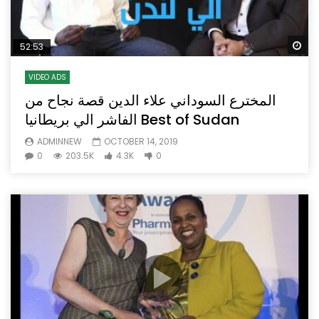
Wa
52:53
VIDEO ADS
المخترع السوداني علاء الدين قصة نجاح من
الفاشر الي بريطانيا Best of Sudan
ADMINNEW
OCTOBER 14, 2019
0
203.5K
4.3K
0