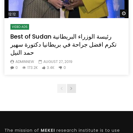
Wa
12:12
VIDEO ADS
Best of Sudan رئيسة الوزراء البريطانية
تكرم افضل جراحة في بريطانيا دكتورة سهير
حمد النيل
ADMINNEW
AUGUST 27, 2019
0
173.2K
3.4K
0
The mission of
MEKEI
research institute is to use