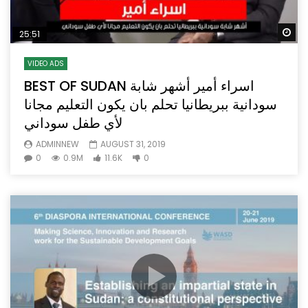
Wa
25:51
VIDEO ADS
BEST OF SUDAN اسراء أمير أشهر شابة
سودانية ببريطانيا تحلم بان يكون التعليم مجانا
لأي طفل سوداني
ADMINNEW
AUGUST 31, 2019
0
0.9M
11.6K
0