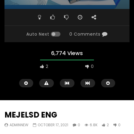
Auto Next
0 Comments
6,774 Views
2
0
MEJELSD ENG
ADMINNEW
OCTOBER 17, 2021
0
6.8K
2
0
Watch Later
31:56
02:27:52