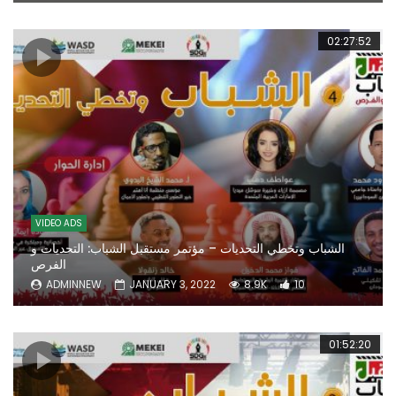
02:27:52
VIDEO ADS
الشباب وتخطي التحديات – مؤتمر مستقبل الشباب: التحديات و
الفرص
ADMINNEW
JANUARY 3, 2022
8.9K
10
01:52:20