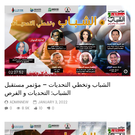
Wa
02:27:52
الشباب وتخطي التحديات – مؤتمر مستقبل
الشباب: التحديات و الفرص
ADMINNEW
JANUARY 3, 2022
0
8.9K
10
0