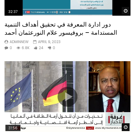
Wa
32:37
دور ادارة المعرفة في تحقيق أهداف التنمية
المستدامة – بروفيسور علام النورعثمان أحمد
ADMINNEW
APRIL 9, 2023
0
6.8K
24
0
Wa
31:56