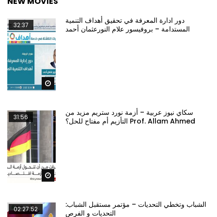
NEW MOVIES
دور ادارة المعرفة في تحقيق أهداف التنمية
32:37
المستدامة – بروفيسور علام النورعثمان أحمد
Watch Later
سكاي نيوز عربية – أزمة نورد ستريم مزيد من
31:56
التأزيم أم مفتاح للحل؟ Prof. Allam Ahmed
Watch Later
الشباب وتخطي التحديات – مؤتمر مستقبل الشباب:
02:27:52
التحديات و الفرص