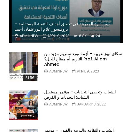
دور ادارة المعرفة في تحقيق أهداف التنمية المستدامة –
بروفيسور علام النورعثمان أحمد
ADMINNEW
APRIL 9, 2023
6.8K
24
سكاي نيوز عربية – أزمة نورد ستريم مزيد من
التأزيم أم مفتاح للحل؟ Prof. Allam
Ahmed
ADMINNEW
APRIL 9, 2023
31:56
الشباب وتخطي التحديات – مؤتمر مستقبل
الشباب: التحديات و الفرص
ADMINNEW
JANUARY 3, 2022
02:27:52
الشباب والثقافة والتربية والفنون – مؤتمر