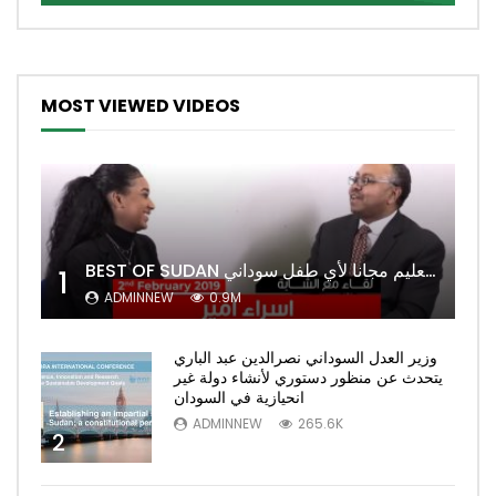
MOST VIEWED VIDEOS
BEST OF SUDAN اسراء أمير أشهر شابة سودانية ببريطانيا تحلم بان يكون التعليم مجانا لأي طفل سوداني
1
ADMINNEW
0.9M
وزير العدل السوداني نصرالدين عبد الباري
يتحدث عن منظور دستوري لأنشاء دولة غير
انحيازية في السودان
ADMINNEW
265.6K
2