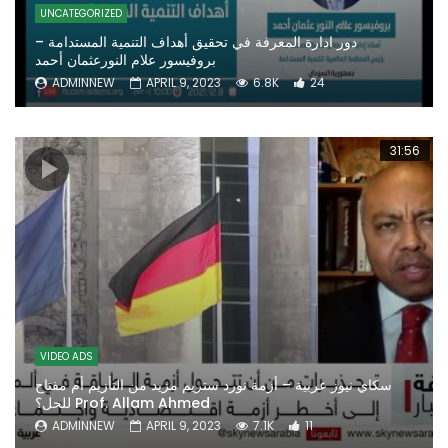
UNCATEGORIZED
دور ادارة المعرفة في تحقيق أهداف التنمية المستدامة –
بروفيسور علام النورعثمان أحمد
ADMINNEW
APRIL 9, 2023
6.8K
24
31:56
VIDEO ADS
سكاي نيوز عربية – أزمة نورد ستريم مزيد من التأزيم أم مفتاح
للحل؟ Prof. Allam Ahmed
ADMINNEW
APRIL 9, 2023
7.1K
11