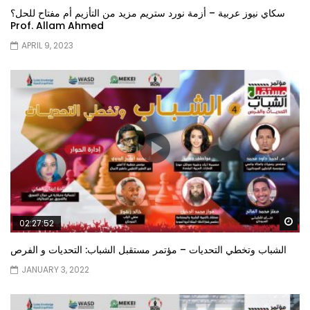
سكاي نيوز عربية – أزمة نورد ستريم مزيد من التأزيم أم مفتاح للحل؟
Prof. Allam Ahmed
APRIL 9, 2023
Wa
02:27:52
الشباب وتخطي التحديات – مؤتمر مستقبل الشباب: التحديات و الفرص
JANUARY 3, 2022