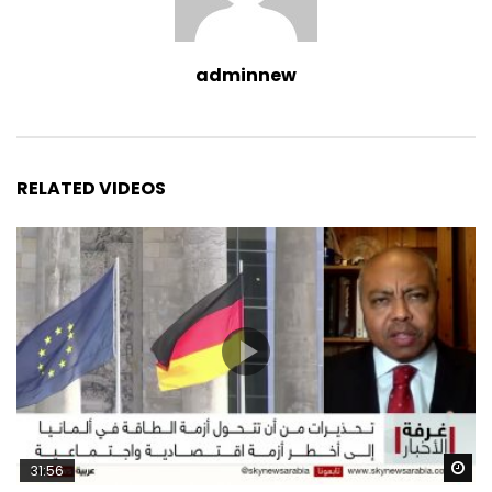
adminnew
RELATED VIDEOS
Wa
31:56