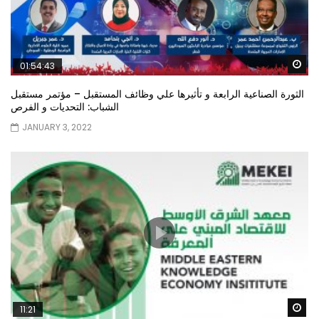
Wa
01:54:43
الثورة الصناعية الرابعة و تأثيرها علي وظائف المستقبل – مؤتمر مستقبل
الشباب: التحديات و الفرص
JANUARY 3, 2022
Wa
11:21