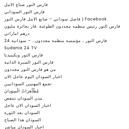
فارس النور صناع الامل
فارس النور السوداني
فاصل سوداني – صانع الامل فارس النور | Facebook
فارس النور رئيس منظمه مجددون الطوعية .فاز بجائزة مليون
درهم اماراتي
فارس النور ، مؤسسة منظمة مجددون… – سودانية 24
Sudania 24 TV
فارس النور ويكيبيديا
فارس النور السيرة الذاتية
من هو فارس النور مجددون
اخبار السودان اليوم عاجل الان
تجمع المهنيين السودانيين
مٌظٌاُهرَاتْ الُسِوَدِانَ
مدن السودان تنتفض
اخبار السودان الان عاجل
السودان بعد الثورة
السودان هذا الصباح
اخبار السودان مباشر