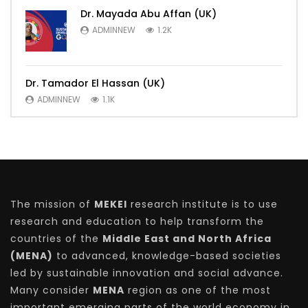
Dr. Mayada Abu Affan (UK)
ADMINNEW
1.2K
Dr. Tamador El Hassan (UK)
ADMINNEW
1.1K
The mission of
MEKEI
research institute is to use
research and education to help transform the
countries of the
Middle East and North Africa
(MENA)
to advanced, knowledge-based societies
led by sustainable innovation and social advance.
Many consider
MENA
region as one of the most
important emerging parts of the world economy in