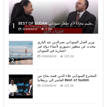
BEST OF SUDAN اسراء أمير أشهر شابة سودانية ببريطانيا تحلم بان يكون التعليم مجانا لأي طفل سوداني
1
ADMINNEW
0.9M
وزير العدل السوداني نصرالدين عبد الباري
يتحدث عن منظور دستوري لأنشاء دولة غير
انحيازية في السودان
ADMINNEW
265.6K
2
المخترع السوداني علاء الدين قصة نجاح من
الفاشر الي بريطانيا Best of Sudan
ADMINNEW
203.5K
3