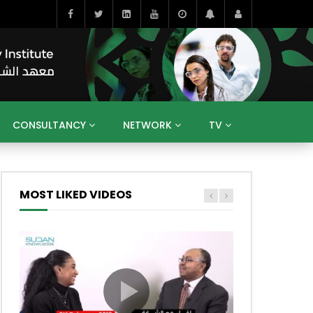
CONSULTANCY
NETWORK
TV
BAHRAIN
EGYPT
IRAQ
JORDAN
YEMEN
RESEARCH
BIG INTERVIEWS
MEDIA
MOST LIKED VIDEOS
ENT
ECONOMY
PUBLIC POLICY
HE
HUMAN CAPITAL
LIBRARIES
GUM ARABIC
ch Later