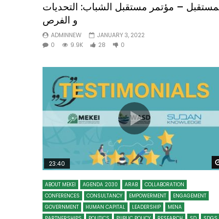
مستقبل – مؤتمر مستقبل الشباب: التحديات
و الفرص
ADMINNEW
JANUARY 3, 2022
0
9.9K
28
0
23:40
ABOUT MEKEI
AGENDA 2030
ARAB
COLLABORATION
CONFERENCES
CONSULTANCY
EMPOWERMENT
ENGAGEMENT
GOVERNMENT
HUMAN CAPITAL
LEADERSHIP
MENA
PARTNERSHIPS
POLITICS
PUBLIC POLICY
RESEARCH
SD
SDGS