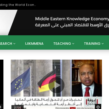
بحث آفاق التعاون بين اتحاد جامعات العالم الإسلامي والجمعية الدولية للتنمية المستدامة
SEARCH
IJIKMMENA
TEACHING
TRAINING
ENT
SDGS
UN
AGENDA 2030
MENA
ALGERIA
QATAR
SAUDI ARABIA
SUDAN
TUNISIA
UAE
LITICS
GOVERNMENT
BUSINESS
TRAINING
INVESTM
MATION
TECHNOLOGY
KM
LEADERSHIP
LEARNING
GAMIFICATION
GERD
ARAB
MENA 2013
VIDEO ADS
Watch Later
Wat
31:56