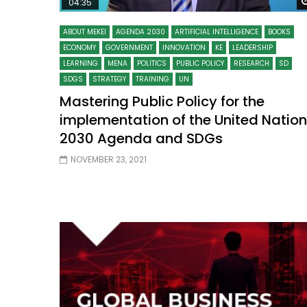
04:35
ABOUT MEKEI
AGENDA 2030
ARTIFICIAL INTELLIGENCE
BOOKS
ECONOMY
GOVERNMENT
INNOVATION
KE
LEADERSHIP
LEARNING
MENA
POLITICS
PUBLIC POLICY
RESEARCH
SD
SDGS
STRATEGY
TRAINING
UN
Mastering Public Policy for the
implementation of the United Natio
2030 Agenda and SDGs
NOVEMBER 23, 2021