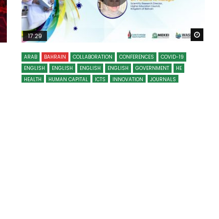
Wat
17:29
ARAB
BAHRAIN
COLLABORATION
CONFERENCES
COVID-19
ENGLISH
ENGLISH
ENGLISH
ENGLISH
GOVERNMENT
HE
HEALTH
HUMAN CAPITAL
ICTS
INNOVATION
JOURNALS
LEADERSHIP
LEARNING
MENA
PARTNERSHIPS
PERFORMANCE IMPROVEMENTS
PUBLIC POLICY
PUBLICATIONS
RESEARCH
SCIENCE
SD
TEACHING
UNIVERSITIES
WOMEN
Evaluation of Arab Scientific
Research during the Covid-19 global
pandemic – Dr. Farzana Al-Maraghi
NOVEMBER 18, 2021