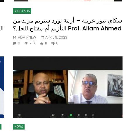
VIDEO ADS
سكاي نيوز عربية – أزمة نورد ستريم مزيد من
Watch Later
10:55
التأزيم أم مفتاح للحل؟ Prof. Allam Ahmed
ال
bility Conference 2005 –
Digital revolution, smart citi
ADMINNEW
APRIL 9, 2023
Opening by H. E. Sheikh
performance improvement
0
7.1K
11
0
in Mubarak Al Nahyan
NEWS