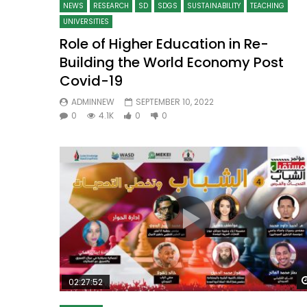
NEWS
RESEARCH
SD
SDGS
SUSTAINABILITY
TEACHING
UNIVERSITIES
Role of Higher Education in Re-
Building the World Economy Post
Covid-19
ADMINNEW
SEPTEMBER 10, 2022
0
4.1K
0
0
02:27:52