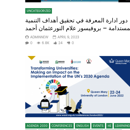
UNCATEGORIZED
دور ادارة المعرفة في تحقيق أهداف التنمية
Watch Later
04:35
10:28
مستدامة – بروفيسور علام النورعثمان أحمد
Mastering Public Policy for the
Sustaina
ADMINNEW
APRIL 9, 2023
implementation of the United Nations
Official 
0
6.8K
24
0
2030 Agenda and SDGs
Nahyan B
AGENDA 2030
CONFERENCES
ENGLISH
EVENTS
HE
LEARNING