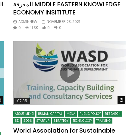
المعرفة MIDDLE EASTERN KNOWLEDGE
ال
ECONOMY INSITITUTE
ADMINNEW
NOVEMBER 23, 2021
0
11.3K
9
0
Watch Later
Wat
07:35
ABOUT MEKEI
HUMAN CAPITAL
MENA
PUBLIC POLICY
RESEARCH
SD
SDGS
STARTUP
STRATEGY
TECHNOLOGY
TRAINING
World Association for Sustainable