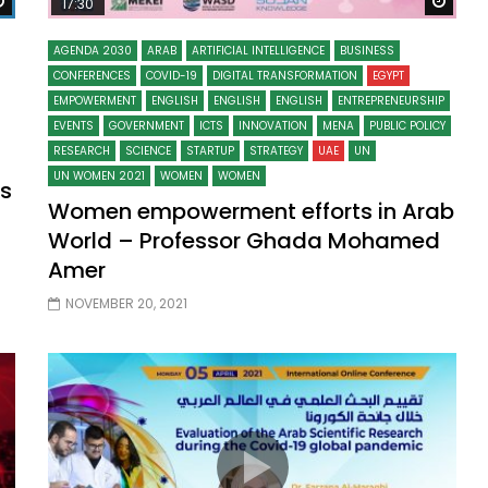
Watch Later
Wat
17:30
AGENDA 2030
ARAB
ARTIFICIAL INTELLIGENCE
BUSINESS
CONFERENCES
COVID-19
DIGITAL TRANSFORMATION
EGYPT
EMPOWERMENT
ENGLISH
ENGLISH
ENGLISH
ENTREPRENEURSHIP
EVENTS
GOVERNMENT
ICTS
INNOVATION
MENA
PUBLIC POLICY
RESEARCH
SCIENCE
STARTUP
STRATEGY
UAE
UN
UN WOMEN 2021
WOMEN
WOMEN
ns
Women empowerment efforts in Arab
World – Professor Ghada Mohamed
Amer
NOVEMBER 20, 2021