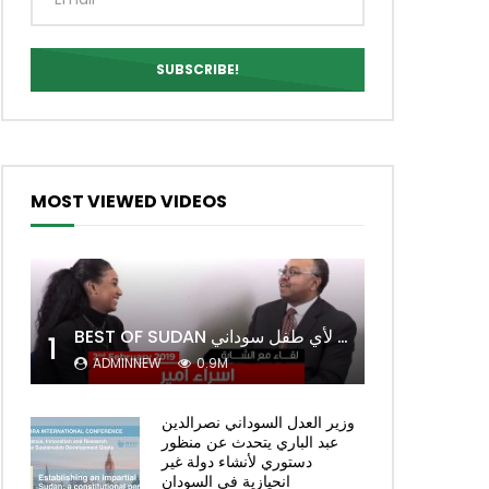
MOST VIEWED VIDEOS
BEST OF SUDAN اسراء أمير أشهر شابة سودانية ببريطانيا تحلم بان يكون التعليم مجانا لأي طفل سوداني
1
ADMINNEW
0.9M
وزير العدل السوداني نصرالدين
عبد الباري يتحدث عن منظور
ch Later
دستوري لأنشاء دولة غير
انحيازية في السودان