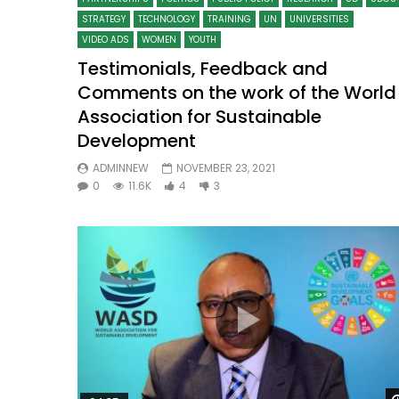
STRATEGY
TECHNOLOGY
TRAINING
UN
UNIVERSITIES
VIDEO ADS
WOMEN
YOUTH
Testimonials, Feedback and
Comments on the work of the World
Association for Sustainable
Development
ADMINNEW
NOVEMBER 23, 2021
0
11.6K
4
3