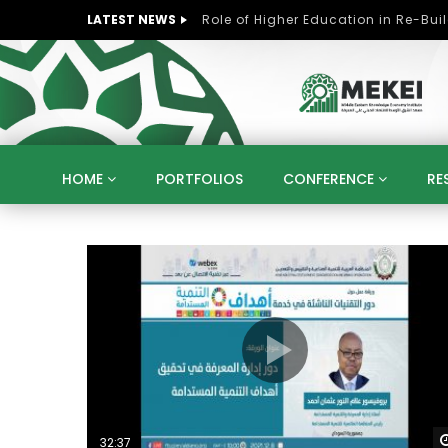
LATEST NEWS
HOME
PORTFOLIOS
CONFERENCE
RE
KNOWLEDGE ECONOMY
SUSTAINABLE DEVELOPM
KUWAIT
LIBYA
MOROCCO
OMAN
STRATEGY
ARTIFICIAL INTELLIGENCE
PO
UNIVERSITIES
STARTUP
DIGITAL TRANSFOR
32:37