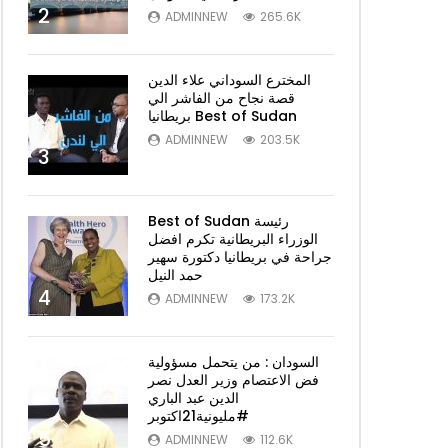
2
ADMINNEW
265.6K
المخترع السوداني علاء الدين
قصة نجاح من الفاشر الي
بريطانيا Best of Sudan
ADMINNEW
203.5K
3
Best of Sudan رئيسة
الوزراء البريطانية تكرم افضل
جراحة في بريطانيا دكتورة سهير
حمد النيل
4
ADMINNEW
173.2K
ch Later
السودان : من يتحمل مسؤولية
فض الاعتصام وزير العدل نصر
الدين عبد الباري
#مليونية21اكتوبر
5
ADMINNEW
112.6K