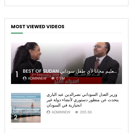
MOST VIEWED VIDEOS
BEST OF SUDAN اسراء أمير أشهر شابة سودانية ببريطانيا تحلم بان يكون التعليم مجانا لأي طفل سوداني
1
ADMINNEW
0.9M
وزير العدل السوداني نصرالدين عبد الباري
يتحدث عن منظور دستوري لأنشاء دولة غير
انحيازية في السودان
ADMINNEW
265.6K
2