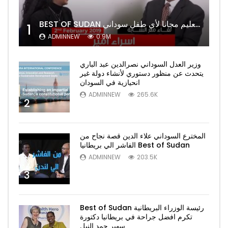
BEST OF SUDAN اسراء أمير أشهر شابة سودانية ببريطانيا تحلم بان يكون التعليم مجانا لأي طفل سوداني
1
ADMINNEW
0.9M
وزير العدل السوداني نصرالدين عبد الباري
يتحدث عن منظور دستوري لأنشاء دولة غير
انحيازية في السودان
ADMINNEW
265.6K
2
المخترع السوداني علاء الدين قصة نجاح من
الفاشر الي بريطانيا Best of Sudan
ADMINNEW
203.5K
3
Best of Sudan رئيسة الوزراء البريطانية
تكرم افضل جراحة في بريطانيا دكتورة
سهير حمد النيل