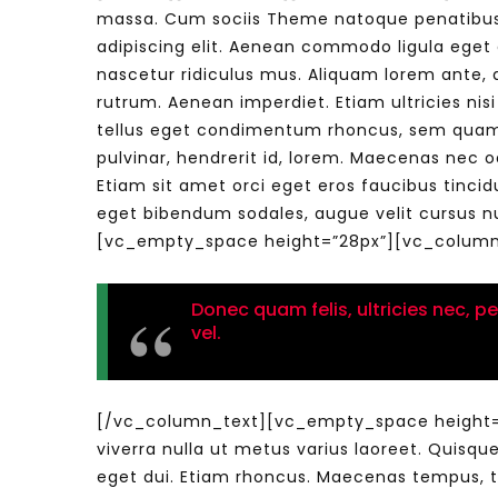
massa. Cum sociis Theme natoque penatibus e
adipiscing elit. Aenean commodo ligula eget
nascetur ridiculus mus. Aliquam lorem ante, da
Watch Later
04:35
10:28
rutrum. Aenean imperdiet. Etiam ultricies nis
tellus eget condimentum rhoncus, sem quam 
Mastering Public Policy for the
Sustaina
pulvinar, hendrerit id, lorem. Maecenas nec o
implementation of the United Nations
Official 
2030 Agenda and SDGs
Nahyan B
Etiam sit amet orci eget eros faucibus tincid
eget bibendum sodales, augue velit cursus nu
[vc_empty_space height=”28px”][vc_column
Donec quam felis, ultricies nec, p
vel.
[/vc_column_text][vc_empty_space height=”28
viverra nulla ut metus varius laoreet. Quisque
eget dui. Etiam rhoncus. Maecenas tempus, 