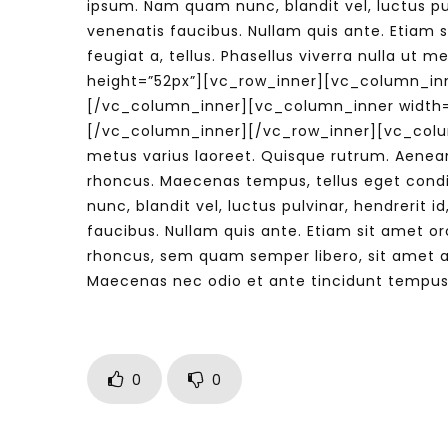
ipsum. Nam quam nunc, blandit vel, luctus pu
venenatis faucibus. Nullam quis ante. Etiam si
feugiat a, tellus. Phasellus viverra nulla u
height=”52px”][vc_row_inner][vc_column_inn
[/vc_column_inner][vc_column_inner width=
[/vc_column_inner][/vc_row_inner][vc_column_t
metus varius laoreet. Quisque rutrum. Aenean 
rhoncus. Maecenas tempus, tellus eget con
nunc, blandit vel, luctus pulvinar, hendrerit
faucibus. Nullam quis ante. Etiam sit amet o
rhoncus, sem quam semper libero, sit amet ad
Maecenas nec odio et ante tincidunt tempu
0
0