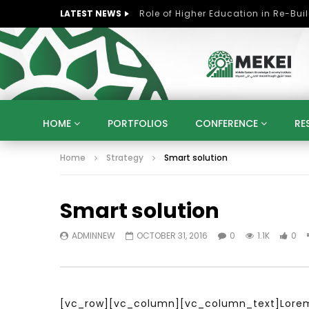
LATEST NEWS
HOME
PORTFOLIOS
CONFERENCE
RE
Home
Strategy
Smart solution
KNOWLEDGE ECONOMY
SUSTAINABLE DEVELOPM
KUWAIT
LIBYA
MOROCCO
OMAN
Smart solution
STRATEGY
ARTIFICIAL INTELLIGENCE
PO
UNIVERSITIES
STARTUP
DIGITAL TRANSFOR
ADMINNEW
OCTOBER 31, 2016
0
1.1K
0
[vc_row][vc_column][vc_column_text]Lorem i