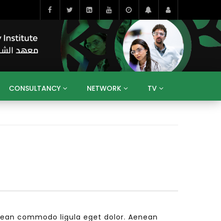
CONSULTANCY
NETWORK
TV
BAHRAIN
EGYPT
IRAQ
JORDAN
YEMEN
RESEARCH
BIG INTERVIEWS
MEDIA
ENT
ECONOMY
PUBLIC POLICY
HE
HUMAN CAPITAL
LIBRARIES
GUM ARABIC
nean commodo ligula eget dolor. Aenean