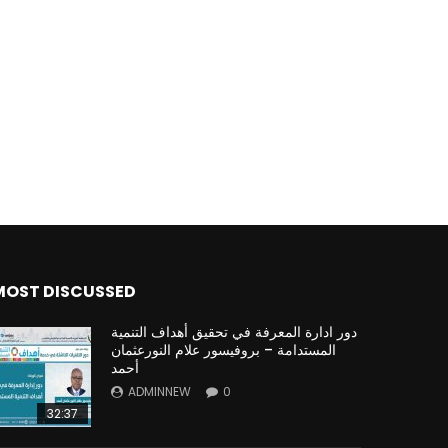
MOST DISCUSSED
دور ادارة المعرفة في تحقيق أهداف التنمية
المستدامة – بروفيسور علام النورعثمان
أحمد
ADMINNEW
0
32:37