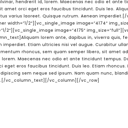
lvinar, hendrerit id, lorem. Maecenas nec odio et ante t
t amet orci eget eros faucibus tincidunt. Duis leo. Aliqu
t metus varius laoreet. Quisque rutrum. Aenean imperdi
er width=”1/2″][vc_single_image image=”4174″ img_siz
”1/2″][vc_single_image image=”4175″ img_size=”full”]
ext]Aliquam lorem ante, dapibus in, viverra quis, feugi
imperdiet. Etiam ultricies nisi vel augue. Curabitur ulla
dimentum rhoncus, sem quam semper libero, sit amet a
 id, lorem. Maecenas nec odio et ante tincidunt tempus. D
rci eget eros faucibus tincidunt. Duis leo. Etiam rhonc
ipiscing sem neque sed ipsum. Nam quam nunc, blandit ve
s.[/vc_column_text][/vc_column][/vc_row]