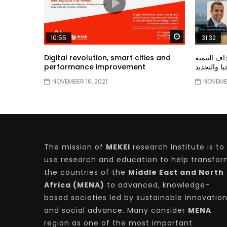
Watch Later
10:55
31:32
Digital revolution, smart cities and
ف التنمية
performance improvement
يا والتجديد
NOVEMBER 16, 2021
NOVEMBE
The mission of
MEKEI
research institute is to
use research and education to help transfo
the countries of the
Middle East and North
Africa (MENA)
to advanced, knowledge-
based societies led by sustainable innovatio
and social advance. Many consider
MENA
region as one of the most important