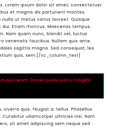
s. Lorem ipsum dolor sit amet, consectetuer
bus et magnis dis parturient montes,
ra nulla ut metus varius laoreet. Quisque
Watch Later
Watch Later
31:32
get dui. Etiam rhoncus. Maecenas tempus,
. Nam quam nunc, blandit vel, luctus
es and
دور الحكومات في تحقيق اهداف التنمية
ro venenatis faucibus. Nullam quis ante.
المستدامة اعتمادا علي العلم والتكنلوجيا والتجديد
sodales sagittis magna. Sed consequat, leo
pretium quis, sem.[/vc_column_text]
a quis enim. Donec pede justo, fringilla
erra quis, feugiat a, tellus. Phasellus
. Curabitur ullamcorper ultricies nisi. Nam
ro, sit amet adipiscing sem neque sed