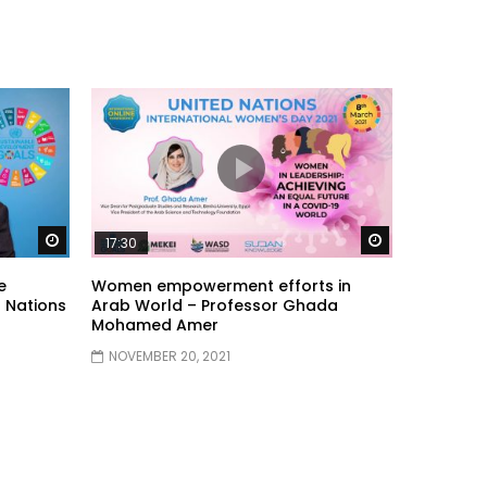
Watch Later
Watch Later
17:30
e
Women empowerment efforts in
 Nations
Arab World – Professor Ghada
Mohamed Amer
NOVEMBER 20, 2021