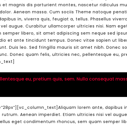
t magnis dis parturient montes, nascetur ridiculus mu
 dolor. Aenean massa. Cum sociis Theme natoque penati
pibus in, viverra quis, feugiat a, tellus. Phasellus viver
Watch Later
10:55
i vel augue. Curabitur ullamcorper ultricies nisi. Nam e
semper libero, sit amet adipiscing sem neque sed ipsum
bility Conference 2005 –
Digital revolution, smart citi
dio et ante tincidunt tempus. Donec vitae sapien ut libe
Opening by H. E. Sheikh
performance improvement
in Mubarak Al Nahyan
unt. Duis leo. Sed fringilla mauris sit amet nibh. Donec 
nc. Donec quam felis, ultricies nec, pellentesque eu, 
_text]
ellentesque eu, pretium quis, sem. Nulla consequat mass
px”][vc_column_text]Aliquam lorem ante, dapibus in, viv
 rutrum. Aenean imperdiet. Etiam ultricies nisi vel augue
tellus eget condimentum rhoncus, sem quam semper libe