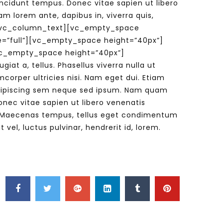
incidunt tempus. Donec vitae sapien ut libero
am lorem ante, dapibus in, viverra quis,
et.[/vc_column_text][vc_empty_space
e=”full”][vc_empty_space height=”40px”]
[vc_empty_space height=”40px”]
at a, tellus. Phasellus viverra nulla ut
mcorper ultricies nisi. Nam eget dui. Etiam
dipiscing sem neque sed ipsum. Nam quam
onec vitae sapien ut libero venenatis
us. Maecenas tempus, tellus eget condimentum
l, luctus pulvinar, hendrerit id, lorem.