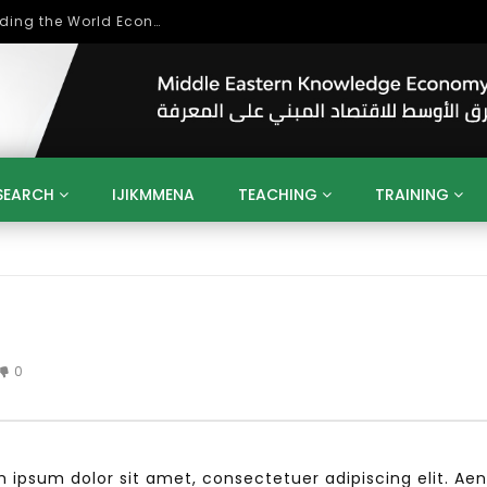
بحث آفاق التعاون بين اتحاد جامعات العالم الإسلامي والجمعية الدولية للتنمية المستدامة
SEARCH
IJIKMMENA
TEACHING
TRAINING
ENT
SDGS
UN
AGENDA 2030
MENA
ALGERIA
QATAR
SAUDI ARABIA
SUDAN
TUNISIA
UAE
LITICS
GOVERNMENT
BUSINESS
TRAINING
INVESTM
MATION
TECHNOLOGY
KM
LEADERSHIP
LEARNING
0
GAMIFICATION
GERD
ARAB
MENA 2013
VIDEO ADS
psum dolor sit amet, consectetuer adipiscing elit. Ae