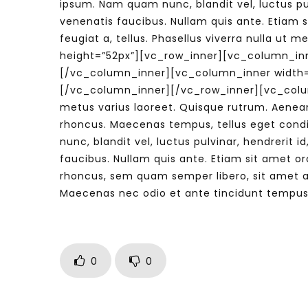
ipsum. Nam quam nunc, blandit vel, luctus pu
venenatis faucibus. Nullam quis ante. Etiam si
feugiat a, tellus. Phasellus viverra nulla u
height=”52px”][vc_row_inner][vc_column_inn
[/vc_column_inner][vc_column_inner width=
[/vc_column_inner][/vc_row_inner][vc_column_t
metus varius laoreet. Quisque rutrum. Aenean 
rhoncus. Maecenas tempus, tellus eget con
nunc, blandit vel, luctus pulvinar, hendrerit
faucibus. Nullam quis ante. Etiam sit amet o
rhoncus, sem quam semper libero, sit amet ad
Maecenas nec odio et ante tincidunt tempu
0
0