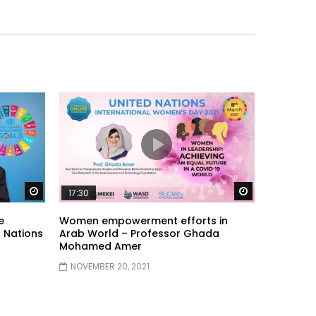
Watch Later
Watch Later
17:30
e
Women empowerment efforts in
 Nations
Arab World – Professor Ghada
Mohamed Amer
NOVEMBER 20, 2021