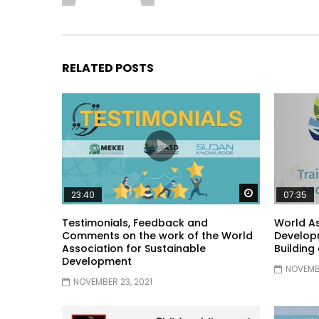
RELATED POSTS
Watch Later
23:40
07:35
Testimonials, Feedback and
World As
Comments on the work of the World
Developm
Association for Sustainable
Building
Development
NOVEMBE
NOVEMBER 23, 2021