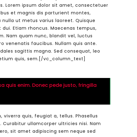
s. Lorem ipsum dolor sit amet, consectetuer
bus et magnis dis parturient montes,
ra nulla ut metus varius laoreet. Quisque
Watch Later
Watch Later
31:32
get dui. Etiam rhoncus. Maecenas tempus,
. Nam quam nunc, blandit vel, luctus
es and
دور الحكومات في تحقيق اهداف التنمية
ro venenatis faucibus. Nullam quis ante.
المستدامة اعتمادا علي العلم والتكنلوجيا والتجديد
sodales sagittis magna. Sed consequat, leo
pretium quis, sem.[/vc_column_text]
a quis enim. Donec pede justo, fringilla
erra quis, feugiat a, tellus. Phasellus
. Curabitur ullamcorper ultricies nisi. Nam
ro, sit amet adipiscing sem neque sed