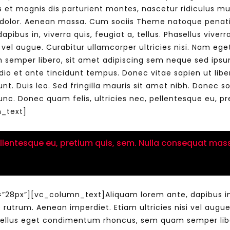
t magnis dis parturient montes, nascetur ridiculus mu
 dolor. Aenean massa. Cum sociis Theme natoque penati
pibus in, viverra quis, feugiat a, tellus. Phasellus viver
Watch Later
10:55
i vel augue. Curabitur ullamcorper ultricies nisi. Nam e
semper libero, sit amet adipiscing sem neque sed ipsum
bility Conference 2005 –
Digital revolution, smart citi
dio et ante tincidunt tempus. Donec vitae sapien ut libe
Opening by H. E. Sheikh
performance improvement
in Mubarak Al Nahyan
unt. Duis leo. Sed fringilla mauris sit amet nibh. Donec 
nc. Donec quam felis, ultricies nec, pellentesque eu, 
_text]
ellentesque eu, pretium quis, sem. Nulla consequat mass
px”][vc_column_text]Aliquam lorem ante, dapibus in, viv
 rutrum. Aenean imperdiet. Etiam ultricies nisi vel augue
tellus eget condimentum rhoncus, sem quam semper libe