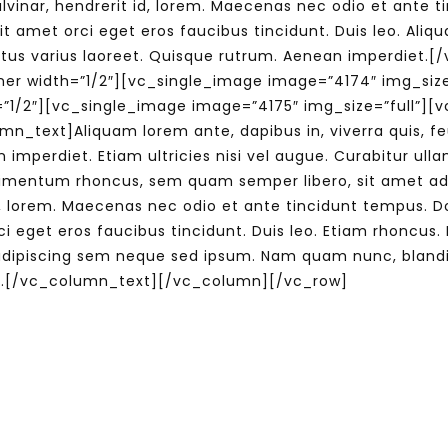
lvinar, hendrerit id, lorem. Maecenas nec odio et ante t
t amet orci eget eros faucibus tincidunt. Duis leo. Aliqu
t metus varius laoreet. Quisque rutrum. Aenean imperdi
er width=”1/2″][vc_single_image image=”4174″ img_siz
”1/2″][vc_single_image image=”4175″ img_size=”full”]
ext]Aliquam lorem ante, dapibus in, viverra quis, feugi
imperdiet. Etiam ultricies nisi vel augue. Curabitur ulla
dimentum rhoncus, sem quam semper libero, sit amet a
 id, lorem. Maecenas nec odio et ante tincidunt tempus. D
rci eget eros faucibus tincidunt. Duis leo. Etiam rhonc
ipiscing sem neque sed ipsum. Nam quam nunc, blandit ve
s.[/vc_column_text][/vc_column][/vc_row]