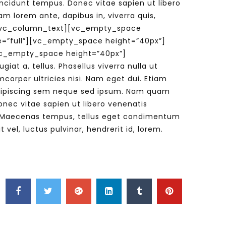
incidunt tempus. Donec vitae sapien ut libero
am lorem ante, dapibus in, viverra quis,
et.[/vc_column_text][vc_empty_space
e=”full”][vc_empty_space height=”40px”]
[vc_empty_space height=”40px”]
at a, tellus. Phasellus viverra nulla ut
mcorper ultricies nisi. Nam eget dui. Etiam
dipiscing sem neque sed ipsum. Nam quam
onec vitae sapien ut libero venenatis
us. Maecenas tempus, tellus eget condimentum
l, luctus pulvinar, hendrerit id, lorem.