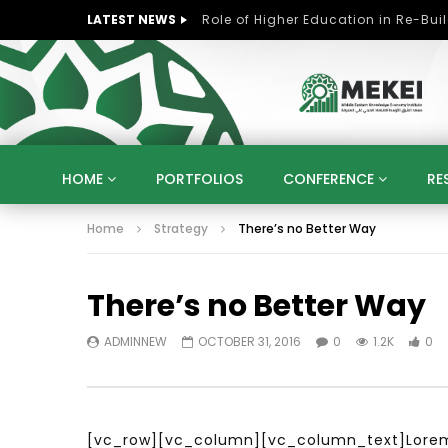
LATEST NEWS
HOME
PORTFOLIOS
CONFERENCE
RE
Home
Strategy
There’s no Better Way
KNOWLEDGE ECONOMY
SUSTAINABLE DEVELOPM
KUWAIT
LIBYA
MOROCCO
OMAN
There’s no Better Way
STRATEGY
ARTIFICIAL INTELLIGENCE
PO
UNIVERSITIES
STARTUP
DIGITAL TRANSFOR
ADMINNEW
OCTOBER 31, 2016
0
1.2K
0
[vc_row][vc_column][vc_column_text]Lorem i