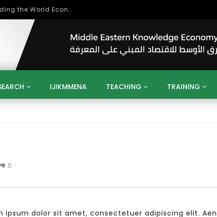
بحث آفاق التعاون بين اتحاد جامعات العالم الإسلامي والجمعية الدولية للتنمية المستدامة
SEARCH
IJIKMMENA
TEACHING
TRAINING
ENT
SDGS
UN
AGENDA 2030
MENA
ALGERIA
QATAR
SAUDI ARABIA
SUDAN
TUNISIA
UAE
LITICS
GOVERNMENT
BUSINESS
TRAINING
INVESTM
MATION
TECHNOLOGY
KM
LEADERSHIP
LEARNING
0
GAMIFICATION
GERD
ARAB
MENA 2013
VIDEO ADS
psum dolor sit amet, consectetuer adipiscing elit. Ae