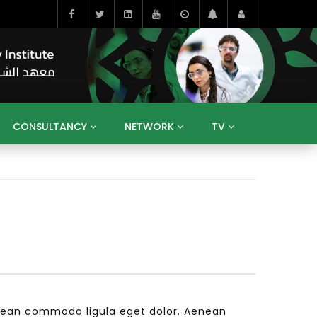
CONSULTANCY
NETWORK
TV
BAHRAIN
EGYPT
IRAQ
JORDAN
YEMEN
RESEARCH
BIG INTERVIEWS
MEDIA
ENT
ECONOMY
PUBLIC POLICY
HE
HUMAN CAPITAL
LIBRARIES
GUM ARABIC
nean commodo ligula eget dolor. Aenean