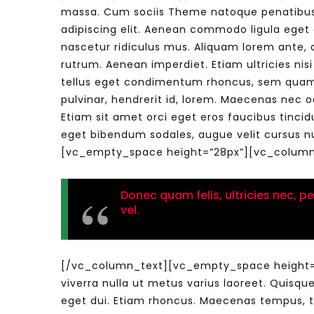
massa. Cum sociis Theme natoque penatibus e
adipiscing elit. Aenean commodo ligula eget
nascetur ridiculus mus. Aliquam lorem ante, da
Watch Later
04:35
10:28
rutrum. Aenean imperdiet. Etiam ultricies nis
tellus eget condimentum rhoncus, sem quam 
Mastering Public Policy for the
Sustaina
pulvinar, hendrerit id, lorem. Maecenas nec o
implementation of the United Nations
Official 
2030 Agenda and SDGs
Nahyan B
Etiam sit amet orci eget eros faucibus tincid
eget bibendum sodales, augue velit cursus nu
[vc_empty_space height=”28px”][vc_column
Donec quam felis, ultricies nec, p
vel.
[/vc_column_text][vc_empty_space height=”28
viverra nulla ut metus varius laoreet. Quisque
eget dui. Etiam rhoncus. Maecenas tempus, 