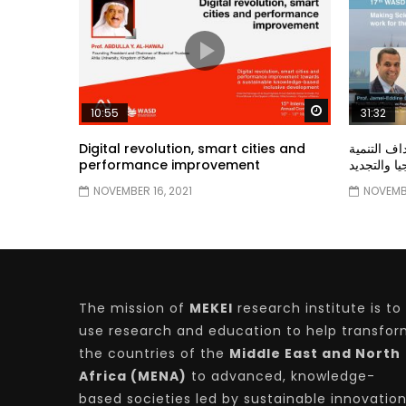
Watch Later
10:55
31:32
Digital revolution, smart cities and
ف التنمية
performance improvement
يا والتجديد
NOVEMBER 16, 2021
NOVEMBE
The mission of
MEKEI
research institute is to
use research and education to help transfo
the countries of the
Middle East and North
Africa (MENA)
to advanced, knowledge-
based societies led by sustainable innovatio