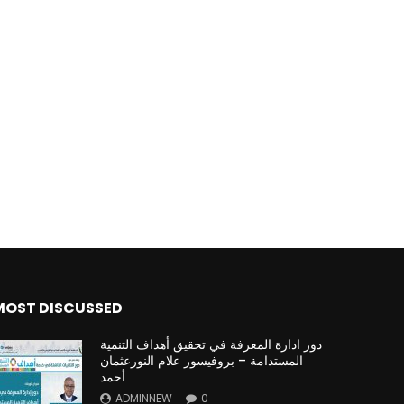
MOST DISCUSSED
دور ادارة المعرفة في تحقيق أهداف التنمية
المستدامة – بروفيسور علام النورعثمان
أحمد
ADMINNEW
0