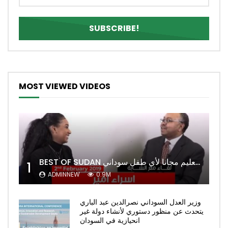
MOST VIEWED VIDEOS
BEST OF SUDAN اسراء أمير أشهر شابة سودانية ببريطانيا تحلم بان يكون التعليم مجانا لأي طفل سوداني
1
ADMINNEW
0.9M
وزير العدل السوداني نصرالدين عبد الباري
يتحدث عن منظور دستوري لأنشاء دولة غير
انحيازية في السودان