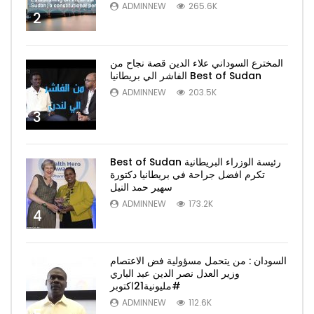
ADMINNEW
265.6K
2
المخترع السوداني علاء الدين قصة نجاح من
الفاشر الي بريطانيا Best of Sudan
ADMINNEW
203.5K
3
Best of Sudan رئيسة الوزراء البريطانية
تكرم افضل جراحة في بريطانيا دكتورة
سهير حمد النيل
ADMINNEW
173.2K
4
السودان : من يتحمل مسؤولية فض الاعتصام
وزير العدل نصر الدين عبد الباري
#مليونية21اكتوبر
ADMINNEW
112.6K