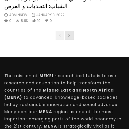
الشباب: التحديات و الفرص
ADMINNEW
JANUARY 3, 2022
0
8.9K
10
0
The mission of
MEKEI
research institute is to use
research and education to help transform the
countries of the
Middle East and North Africa
(MENA)
to advanced, knowledge-based societies
led by sustainable innovation and social advance.
Many consider
MENA
region as one of the most
important emerging parts of the world economy in
the 21st century.
MENA
is strategically vital as it