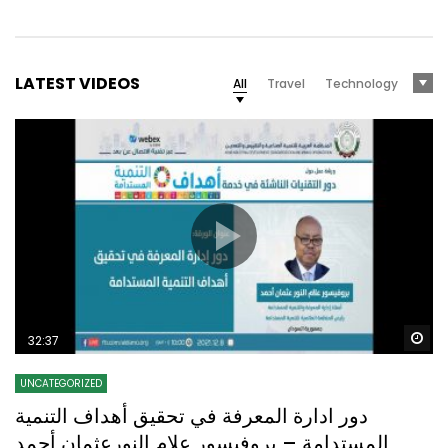
LATEST VIDEOS
All
Travel
Technology
Wa
32:37
UNCATEGORIZED
دور ادارة المعرفة في تحقيق أهداف التنمية
المستدامة – بروفيسور علام النورعثمان أحمد