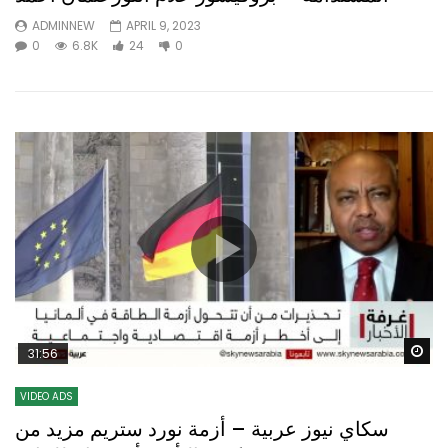
ADMINNEW
APRIL 9, 2023
0
6.8K
24
0
Wa
31:56
VIDEO ADS
سكاي نيوز عربية – أزمة نورد ستريم مزيد من