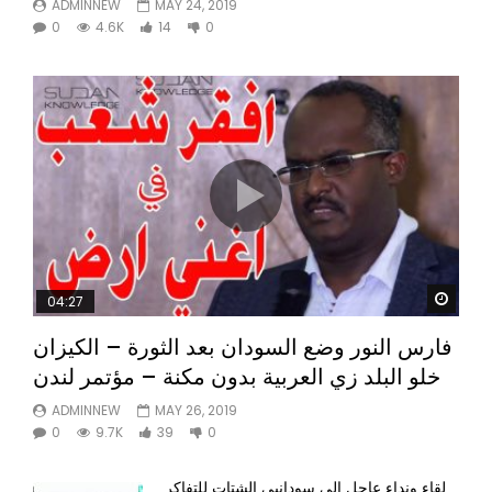
ADMINNEW
MAY 24, 2019
0
4.6K
14
0
Watc
04:27
فارس النور وضع السودان بعد الثورة – الكيزان
خلو البلد زي العربية بدون مكنة – مؤتمر لندن
ADMINNEW
MAY 26, 2019
0
9.7K
39
0
لقاء ونداء عاجل إلى سودانيي الشتات للتفاكر