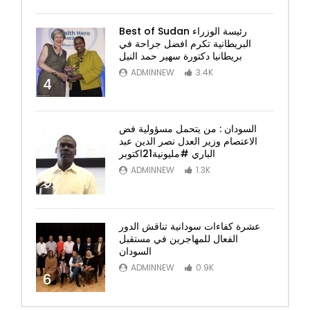
Best of Sudan رئيسة الوزراء
البريطانية تكرم افضل جراحة في
بريطانيا دكتورة سهير حمد النيل
ADMINNEW
3.4K
4
السودان : من يتحمل مسؤولية فض
الاعتصام وزير العدل نصر الدين عبد
الباري #مليونية21اكتوبر
ADMINNEW
1.3K
5
عشرة كفاءات سودانية تناقش الدور
الفعال للمهاجرين في مستقبل
السودان
ADMINNEW
0.9K
6