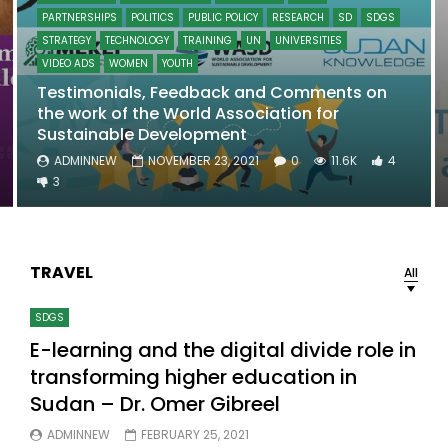
PARTNERSHIPS
POLITICS
PUBLIC POLICY
RESEARCH
SD
SDGS
STRATEGY
TECHNOLOGY
TRAINING
UN
UNIVERSITIES
VIDEO ADS
WOMEN
YOUTH
Testimonials, Feedback and Comments on
the work of the World Association for
Sustainable Development
ADMINNEW
NOVEMBER 23, 2021
0
11.6K
4
3
TRAVEL
All
SDGS
E-learning and the digital divide role in
transforming higher education in
Sudan – Dr. Omer Gibreel
ADMINNEW
FEBRUARY 25, 2021