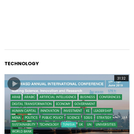
TECHNOLOGY
31:32
ARAB
ARABIC
ARTIFICIAL INTELLIGENCE
BUSINESS
CONFERENCES
DIGITAL TRANSFORMATION
ECONOMY
GOVERNMENT
HUMAN CAPITAL
INNOVATION
INVESTMENT
KE
LEADERSHIP
MENA
POLITICS
PUBLIC POLICY
SCIENCE
SDGS
STRATEGY
SUSTAINABILITY
TECHNOLOGY
TUNISIA
UK
UN
UNIVERSITIES
WORLD BANK