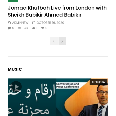
Jomaa Khutbah Live from London with
Sheikh Babikir Ahmed Babikir
ADMINNEW
OCTOBER 16, 2020
0
1.4K
1
0
MUSIC
01:03:04