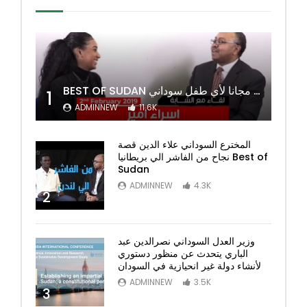
BEST OF SUDAN اسراء أمير أشهر شابة سودانية ببريطانيا تحلم بان يكون التعليم مجانا لأي طفل سوداني
1
ADMINNEW
11.6K
المخترع السوداني علاء الدين قصة
نجاح من الفاشر الي بريطانيا Best of
Sudan
ADMINNEW
4.3K
2
وزير العدل السوداني نصرالدين عبد
الباري يتحدث عن منظور دستوري
لأنشاء دولة غير انحيازية في السودان
ADMINNEW
3.5K
3