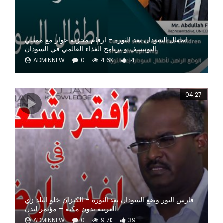
اطفال السودان بعد الثورة – ارقام محزنة حوار مع ممثلي
اليونيسف و برنامج الغذاء العالمي في السودان
ADMINNEW
0
4.6K
14
04:27
فارس النور وضع السودان بعد الثورة – الكيزان خلو البلد زي
العربية بدون مكنة – مؤتمر لندن
ADMINNEW
0
9.7K
39