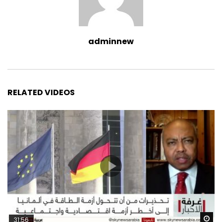
adminnew
RELATED VIDEOS
Wa
31:56