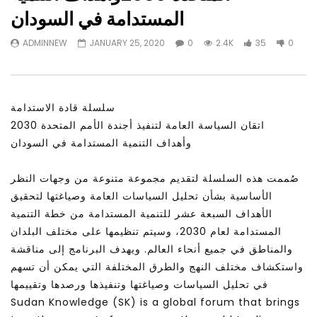
Watch Later
31:56
02:27:52
المستدامة في السودان
التحديات – مؤتمر مستقبل
سكاي نيوز عربية – أزمة نورد ستريم مزيد
ADMINNEW
JANUARY 25, 2020
0
2.4K
35
0
الشباب: التحديات و الفرص
من التأزيم أم مفتاح للحل؟ Prof. Allam
Ahmed
JANUARY 3, 2022
APRIL 9, 2023
سلسلة قادة الاستدامة
اتقان السياسة العامة لتنفيذ أجندة الأمم المتحدة 2030
وأهداف التنمية المستدامة في السودان
صُممت هذه السلسلة لتقديم مجموعة متنوعة من وجهات النظر
الأساسية بشأن تحليل السياسات العامة وصياغتها لتحقيق
الأهداف السبعة عشر للتنمية المستدامة من خطة التنمية
المستدامة لعام 2030، وسيتم تنظيمها على مختلف البلدان
والمناطق في جميع أنحاء العالم. ويهدف البرنامج إلى مناقشة
واستكشاف مختلف النهج والطرق المختلفة التي يمكن أن تسهم
في تحليل السياسات وصياغتها وتنفيذها ورصدها وتقييمها
Sudan Knowledge (SK) is a global forum that brings