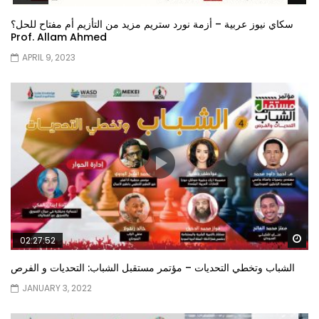
سكاي نيوز عربية – أزمة نورد ستريم مزيد من التأزيم أم مفتاح للحل؟
Prof. Allam Ahmed
APRIL 9, 2023
Wa
02:27:52
الشباب وتخطي التحديات – مؤتمر مستقبل الشباب: التحديات و الفرص
JANUARY 3, 2022