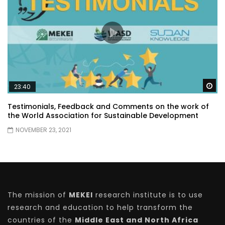
Wa
23:40
Testimonials, Feedback and Comments on the work of
the World Association for Sustainable Development
NOVEMBER 23, 2021
The mission of
MEKEI
research institute is to use
research and education to help transform the
countries of the
Middle East and North Africa