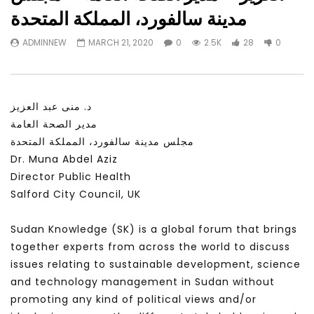
Watch Later
31:56
02:27:52
مدينة سالفورد، المملكة المتحدة
التحديات – مؤتمر مستقبل
سكاي نيوز عربية – أزمة نورد ستريم مزيد
ADMINNEW
MARCH 21, 2020
0
2.5K
28
0
الشباب: التحديات و الفرص
من التأزيم أم مفتاح للحل؟ Prof. Allam
Ahmed
JANUARY 3, 2022
APRIL 9, 2023
د. منى عبد العزيز
مدير الصحة العامة
مجلس مدينة سالفورد، المملكة المتحدة
Dr. Muna Abdel Aziz
Director Public Health
Salford City Council, UK
Sudan Knowledge (SK) is a global forum that brings
together experts from across the world to discuss
issues relating to sustainable development, science
and technology management in Sudan without
promoting any kind of political views and/or