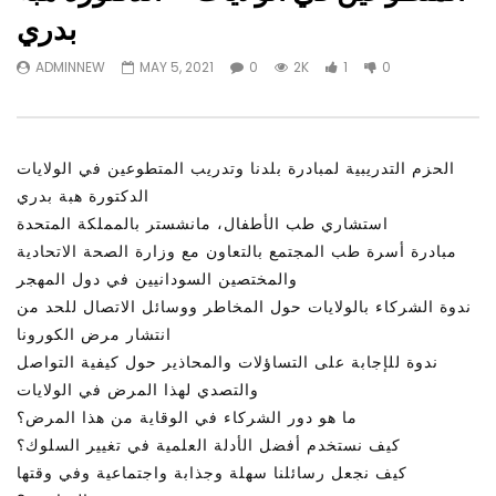
Watch Later
31:56
02:27:52
بدري
التحديات – مؤتمر مستقبل
سكاي نيوز عربية – أزمة نورد ستريم مزيد
ADMINNEW
MAY 5, 2021
0
2K
1
0
الشباب: التحديات و الفرص
من التأزيم أم مفتاح للحل؟ Prof. Allam
Ahmed
JANUARY 3, 2022
APRIL 9, 2023
الحزم التدريبية لمبادرة بلدنا وتدريب المتطوعين في الولايات
الدكتورة هبة بدري
استشاري طب الأطفال، مانشستر بالمملكة المتحدة
مبادرة أسرة طب المجتمع بالتعاون مع وزارة الصحة الاتحادية
والمختصين السودانيين في دول المهجر
ندوة الشركاء بالولايات حول المخاطر ووسائل الاتصال للحد من
انتشار مرض الكورونا
ندوة للإجابة على التساؤلات والمحاذير حول كيفية التواصل
والتصدي لهذا المرض في الولايات
ما هو دور الشركاء في الوقاية من هذا المرض؟
كيف نستخدم أفضل الأدلة العلمية في تغيير السلوك؟
كيف نجعل رسائلنا سهلة وجذابة واجتماعية وفي وقتها