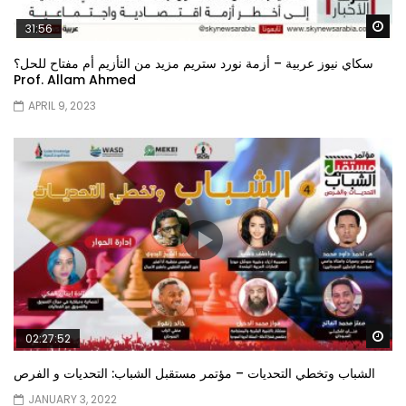
Wa
31:56
سكاي نيوز عربية – أزمة نورد ستريم مزيد من التأزيم أم مفتاح للحل؟
Prof. Allam Ahmed
APRIL 9, 2023
Wa
02:27:52
الشباب وتخطي التحديات – مؤتمر مستقبل الشباب: التحديات و الفرص
JANUARY 3, 2022