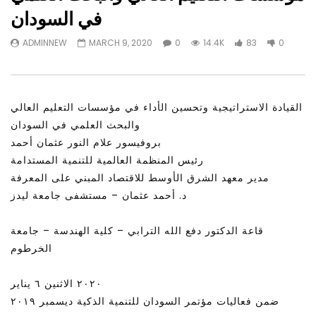
Watch Later
31:56
02:27:52
في السودان
سكاي نيوز عربية – أزمة نورد ستريم مزيد
الشباب وتخطي التحديات –
ADMINNEW
MARCH 9, 2020
0
14.4K
83
0
من التأزيم أم مفتاح للحل؟ Prof. Allam
الشباب: التحديات و الفرص
Ahmed
JANUARY 3, 2022
APRIL 9, 2023
القيادة الاستراتيجية وتحسين الأداء في مؤسسات التعليم العالي
والبحث العلمي في السودان
بروفيسور علام النور عثمان أحمد
رئيس المنظمة العالمية للتنمية المستدامة
مدير معهد الشرق الأوسط للاقتصاد المبني على المعرفة
د. أحمد عثمان – مستشفى جامعة ليدز
قاعة الدكتور دفع الله الترابي – كلية الهندسة – جامعة
الخرطوم
٢٠٢٠ الاثنين ٦ يناير
ضمن فعاليات مؤتمر السودان للتنمية الذكية ديسمبر ٢٠١٩