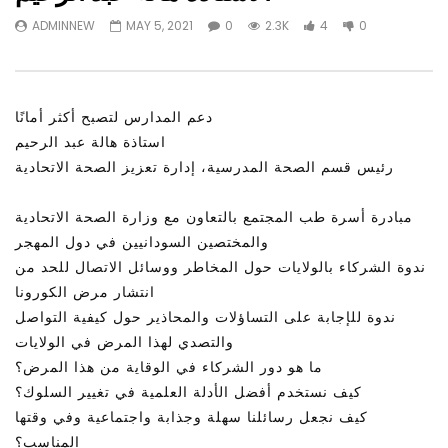
Watch Later
31:56
02:27:52
ADMINNEW
MAY 5, 2021
0
2.3K
4
0
التحديات – مؤتمر مستقبل
سكاي نيوز عربية – أزمة نورد ستريم مزيد
الشباب: التحديات و الفرص
من التأزيم أم مفتاح للحل؟ Prof. Allam
Ahmed
JANUARY 3, 2022
APRIL 9, 2023
دعم المدارس لتصبح أكثر أمانًا
استاذة هالة عبد الرحيم
رئيس قسم الصحة المدرسية، إدارة تعزيز الصحة الاتحادية
مبادرة أسرة طب المجتمع بالتعاون مع وزارة الصحة الاتحادية
والمختصين السودانيين في دول المهجر
ندوة الشركاء بالولايات حول المخاطر ووسائل الاتصال للحد من
انتشار مرض الكورونا
ندوة للإجابة على التساؤلات والمحاذير حول كيفية التواصل
والتصدي لهذا المرض في الولايات
ما هو دور الشركاء في الوقاية من هذا المرض؟
كيف نستخدم أفضل الأدلة العلمية في تغيير السلوك؟
كيف نجعل رسائلنا سهلة وجذابة واجتماعية وفي وقتها
المناسب؟