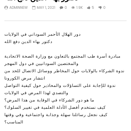
Watch Later
31:56
02:27:52
ADMINNEW
MAY 1, 2021
0
1.9K
5
0
التحديات – مؤتمر مستقبل
سكاي نيوز عربية – أزمة نورد ستريم مزيد
الشباب: التحديات و الفرص
من التأزيم أم مفتاح للحل؟ Prof. Allam
Ahmed
JANUARY 3, 2022
APRIL 9, 2023
دور الهلال الأحمر السوداني في الولايات
دكتور بهاء الدين دفع الله
مبادرة أسرة طب المجتمع بالتعاون مع وزارة الصحة الاتحادية
والمختصين السودانيين في دول المهجر
ندوة الشركاء بالولايات حول المخاطر ووسائل الاتصال للحد من
انتشار مرض الكورونا
ندوة للإجابة على التساؤلات والمحاذير حول كيفية التواصل
والتصدي لهذا المرض في الولايات
ما هو دور الشركاء في الوقاية من هذا المرض؟
كيف نستخدم أفضل الأدلة العلمية في تغيير السلوك؟
كيف نجعل رسائلنا سهلة وجذابة واجتماعية وفي وقتها
المناسب؟