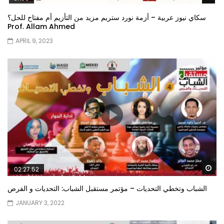
سكاي نيوز عربية – أزمة نورد ستريم مزيد من التأزيم أم مفتاح للحل؟
Prof. Allam Ahmed
APRIL 9, 2023
Wa
02:27:52
الشباب وتخطي التحديات – مؤتمر مستقبل الشباب: التحديات و الفرص
JANUARY 3, 2022