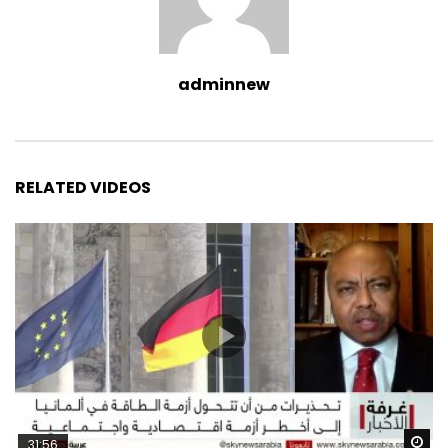
adminnew
RELATED VIDEOS
Wa
31:56