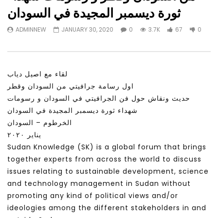
Watch Later
31:56
02:27:52
ثورة ديسمبر المجيدة في السودان
التحديات – مؤتمر مستقبل
سكاي نيوز عربية – أزمة نورد ستريم مزيد
ADMINNEW
JANUARY 30, 2020
0
3.7K
67
0
الشباب: التحديات و الفرص
من التأزيم أم مفتاح للحل؟ Prof. Allam
Ahmed
JANUARY 3, 2022
APRIL 9, 2023
لقاء مع اصيل دياب
اول رسامة جرافيتي من السودان وقطر
حديث ونقاش حول فن الجرافيتي في السودان و رسومات
شهداء ثورة ديسمبر المجيدة في السودان
الخرطوم – السودان
يناير ٢٠٢٠
Sudan Knowledge (SK) is a global forum that brings
together experts from across the world to discuss
issues relating to sustainable development, science
and technology management in Sudan without
promoting any kind of political views and/or
ideologies among the different stakeholders in and