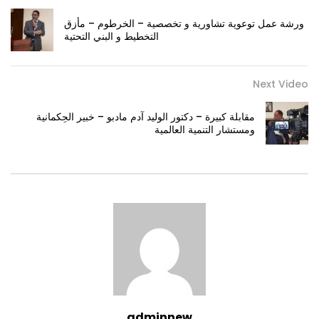
ورشة عمل توعوية تشاورية و تخصصية – الخرطوم – مأزق
التخطيط و البني التحتية
Next Video
مقابلة كبيرة – دكتور الوليد آدم مادبو – خبير الحِكمانية
ومستشار التنمية العالمية
adminnew