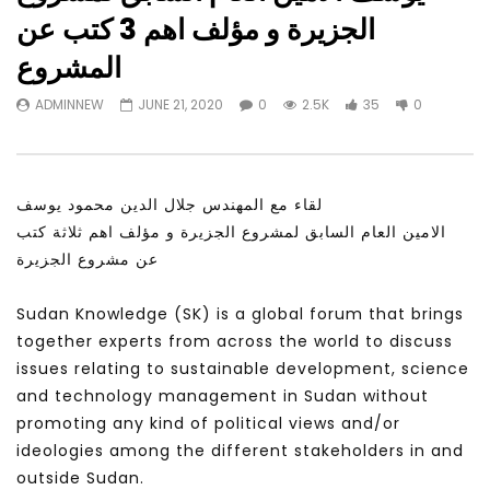
Watch Later
31:56
02:27:52
الجزيرة و مؤلف اهم 3 كتب عن
التحديات – مؤتمر مستقبل
سكاي نيوز عربية – أزمة نورد ستريم مزيد
المشروع
الشباب: التحديات و الفرص
من التأزيم أم مفتاح للحل؟ Prof. Allam
Ahmed
JANUARY 3, 2022
ADMINNEW
JUNE 21, 2020
0
2.5K
35
0
APRIL 9, 2023
لقاء مع المهندس جلال الدين محمود يوسف
الامين العام السابق لمشروع الجزيرة و مؤلف اهم ثلاثة كتب
عن مشروع الجزيرة
Sudan Knowledge (SK) is a global forum that brings
together experts from across the world to discuss
issues relating to sustainable development, science
and technology management in Sudan without
promoting any kind of political views and/or
ideologies among the different stakeholders in and
outside Sudan.