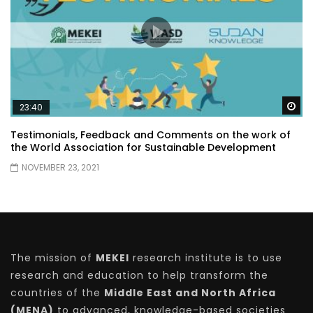
Wa
23:40
Testimonials, Feedback and Comments on the work of
the World Association for Sustainable Development
NOVEMBER 23, 2021
The mission of
MEKEI
research institute is to use
research and education to help transform the
countries of the
Middle East and North Africa
(MENA)
to advanced, knowledge-based societies