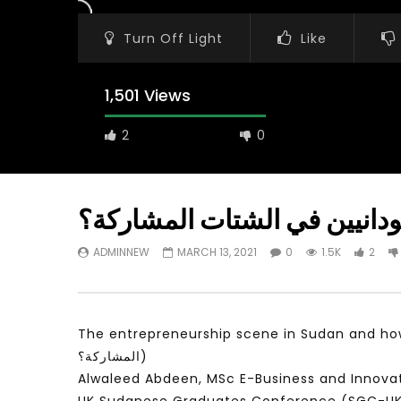
Turn Off Light
Like
1,501 Views
2
0
دانيين في الشتات المشاركة؟
ADMINNEW
MARCH 13, 2021
0
1.5K
2
Watch Later
31:56
02:27:52
مؤتمر مستقبل
سكاي نيوز عربية – أزمة نورد ستريم مزيد
حديات و الفرص
من التأزيم أم مفتاح للحل؟ Prof. Allam
Ahmed
The entrepreneurship scene in Sudan and how Sudanese diaspora can get invo
JANUARY 3,
APRIL 9, 2023
المشاركة؟)
Alwaleed Abdeen, MSc E-Business and Innovati