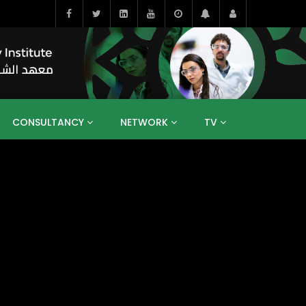
CONSULTANCY
NETWORK
TV
BAHRAIN
EGYPT
IRAQ
JORDAN
YEMEN
RESEARCH
BIG INTERVIEWS
MEDIA
ENT
ECONOMY
PUBLIC POLICY
HE
HUMAN CAPITAL
LIBRARIES
GUM ARABIC