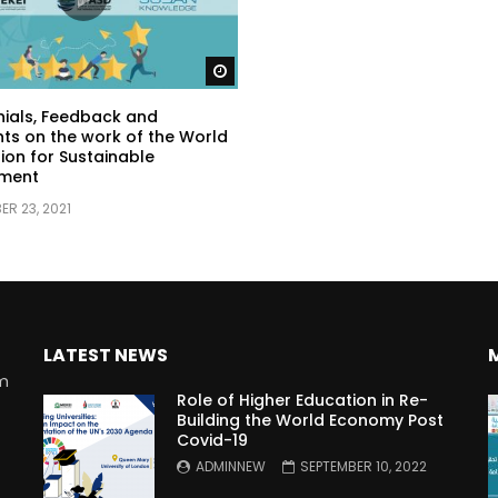
Watch Later
ials, Feedback and
s on the work of the World
ion for Sustainable
ment
R 23, 2021
LATEST NEWS
rm
Role of Higher Education in Re-
Building the World Economy Post
Covid-19
n
ADMINNEW
SEPTEMBER 10, 2022