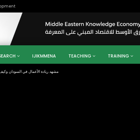
lopment
SEARCH
IJIKMMENA
TEACHING
TRAINING
مشهد ريادة الأعمال في السودان وكيف
ENT
SDGS
UN
AGENDA 2030
MENA
ALGERIA
QATAR
SAUDI ARABIA
SUDAN
TUNISIA
UAE
LITICS
GOVERNMENT
BUSINESS
TRAINING
INVESTM
MATION
TECHNOLOGY
KM
LEADERSHIP
LEARNING
GAMIFICATION
GERD
ARAB
MENA 2013
VIDEO ADS