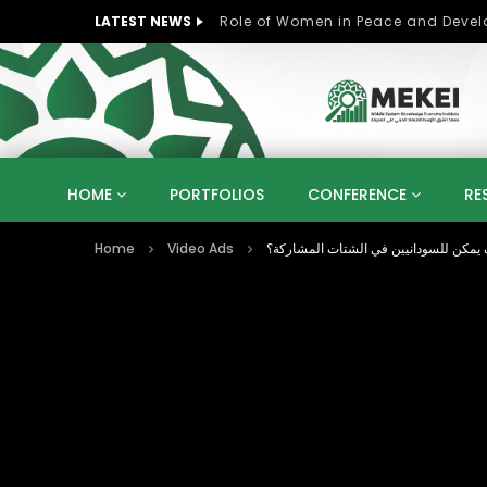
LATEST NEWS
Role of Women in Peace and Deve
HOME
PORTFOLIOS
CONFERENCE
RE
Home
Video Ads
 يمكن للسودانيين في الشتات المشاركة؟
KNOWLEDGE ECONOMY
SUSTAINABLE DEVELOPM
KUWAIT
LIBYA
MOROCCO
OMAN
STRATEGY
ARTIFICIAL INTELLIGENCE
PO
UNIVERSITIES
STARTUP
DIGITAL TRANSFOR