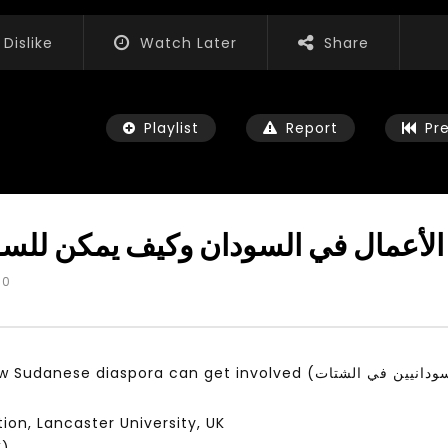
Dislike
Watch Later
Share
Playlist
Report
Pr
الأعمال في السودان وكيف يمكن للسو
0
Watch Later
01:52:20
الشباب والثقافة والتربية والفنون – مؤتمر
الشباب وتخطي التحديات – 
مستقبل الشباب: التحديات و الفرص
الشباب: الت
lved (مشهد ريادة الأعمال في السودان وكيف يمكن للسودانيين في الشتات
 2022
JANUARY 3, 2022
on, Lancaster University, UK