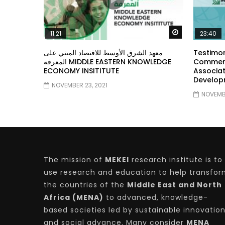
Watch Later
11:21
23:40
معهد الشرق الأوسط للاقتصاد المبني على
Testimon
المعرفة MIDDLE EASTERN KNOWLEDGE
Comment
ECONOMY INSITITUTE
Associat
Develop
NOVEMBER 23, 2021
NOVEMBE
The mission of
MEKEI
research institute is to
use research and education to help transfo
the countries of the
Middle East and North
Africa (MENA)
to advanced, knowledge-
based societies led by sustainable innovatio
and social advance. Many consider
MENA