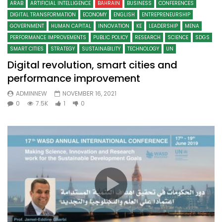
ARAB
ARTIFICIAL INTELLIGENCE
BAHRAIN
BUSINESS
CONFERENCES
DIGITAL TRANSFORMATION
ECONOMY
ENGLISH
ENTREPRENEURSHIP
GOVERNMENT
HUMAN CAPITAL
INNOVATION
KE
LEADERSHIP
MENA
PERFORMANCE IMPROVEMENTS
PUBLIC POLICY
RESEARCH
SCIENCE
SDGS
SMART CITIES
STRATEGY
SUSTAINABILITY
TECHNOLOGY
UN
Digital revolution, smart cities and
performance improvement
ADMINNEW
NOVEMBER 16, 2021
0
7.5K
1
0