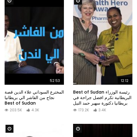
Watch Later
Watch Later
52:53
12:12
Best of Sudan رئيسة الوزراء
المخترع السوداني علاء الدين قصة
البريطانية تكرم افضل جراحة في
نجاح من الفاشر الي بريطانيا
Best of Sudan
بريطانيا دكتورة سهير حمد النيل
203.5K
4.3K
173.2K
3.4K
Watch Later
Watch Later