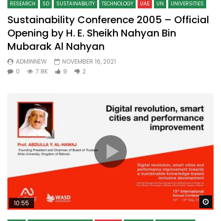
RESEARCH
SD
SUSTAINABILITY
TECHNOLOGY
UAE
UN
UNIVERSITIES
Sustainability Conference 2005 – Official
Opening by H. E. Sheikh Nahyan Bin
Mubarak Al Nahyan
ADMINNEW
NOVEMBER 16, 2021
0
7.8K
9
2
Wa
10:55