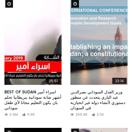
Watch Later
Watch Later
25:51
23:14
وزير العدل السوداني نصرالدين
BEST OF SUDAN اسراء أمير
عبد الباري يتحدث عن منظور
أشهر شابة سودانية ببريطانيا تحلم
دستوري لأنشاء دولة غير انحيازية
بان يكون التعليم مجانا لأي طفل
في السودان
سوداني
0.9M
11.6K
265.6K
3.5K