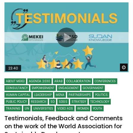
Wa
23:40
ABOUT MEKEI
AGENDA 2030
ARAB
COLLABORATION
CONFERENCES
CONSULTANCY
EMPOWERMENT
ENGAGEMENT
GOVERNMENT
HUMAN CAPITAL
LEADERSHIP
MENA
PARTNERSHIPS
POLITICS
PUBLIC POLICY
RESEARCH
SD
SDGS
STRATEGY
TECHNOLOGY
TRAINING
UN
UNIVERSITIES
VIDEO ADS
WOMEN
YOUTH
Testimonials, Feedback and Comments
on the work of the World Association for