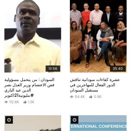
13:56
35:40
عشرة كفاءات سودانية تناقش
السودان : من يتحمل مسؤولية
الدور الفعال للمهاجرين في
فض الاعتصام وزير العدل نصر
مستقبل السودان
الدين عبد الباري
#مليونية21اكتوبر
54.4K
0.9K
112.6K
1.3K
Watch Later
Watch Later