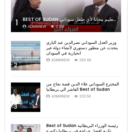
BEST OF SUDAN اسراء أمير أشهر شابة سودانية ببريطانيا تحلم بان يكون التعليم مجانا لأي طفل سوداني
1
ADMINNEW
0.9M
وزير العدل السوداني نصرالدين عبد الباري
يتحدث عن منظور دستوري لأنشاء دولة غير
انحيازية في السودان
ADMINNEW
265.6K
2
المخترع السوداني علاء الدين قصة نجاح من
الفاشر الي بريطانيا Best of Sudan
ADMINNEW
203.5K
3
Best of Sudan رئيسة الوزراء البريطانية
تكرم افضل جراحة في بريطانيا دكتورة