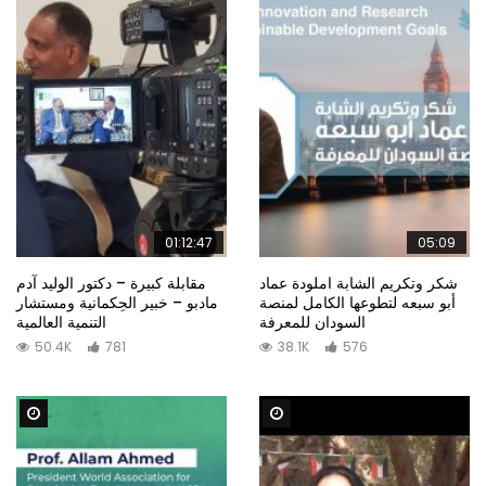
01:12:47
05:09
شكر وتكريم الشابة املودة عماد
مقابلة كبيرة – دكتور الوليد آدم
أبو سبعه لتطوعها الكامل لمنصة
مادبو – خبير الحِكمانية ومستشار
السودان للمعرفة
التنمية العالمية
50.4K
781
38.1K
576
Watch Later
Watch Later