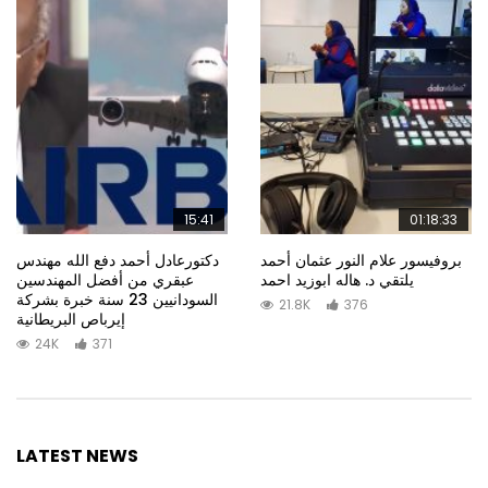
15:41
01:18:33
بروفيسور علام النور عثمان أحمد
دكتورعادل أحمد دفع الله مهندس
يلتقي د. هاله ابوزيد احمد
عبقري من أفضل المهندسين
السودانيين 23 سنة خبرة بشركة
21.8K
376
إيرباص البريطانية
24K
371
LATEST NEWS