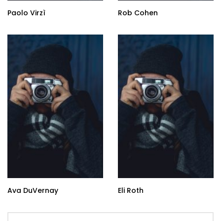
Paolo Virzì
Rob Cohen
Ava DuVernay
Eli Roth