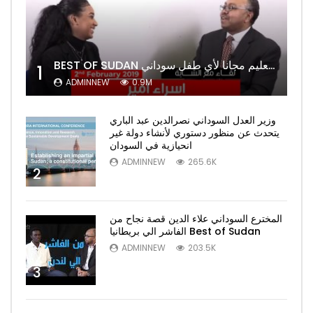
BEST OF SUDAN اسراء أمير أشهر شابة سودانية ببريطانيا تحلم بان يكون التعليم مجانا لأي طفل سوداني
1
ADMINNEW
0.9M
وزير العدل السوداني نصرالدين عبد الباري
يتحدث عن منظور دستوري لأنشاء دولة غير
انحيازية في السودان
ADMINNEW
265.6K
2
المخترع السوداني علاء الدين قصة نجاح من
الفاشر الي بريطانيا Best of Sudan
ADMINNEW
203.5K
3