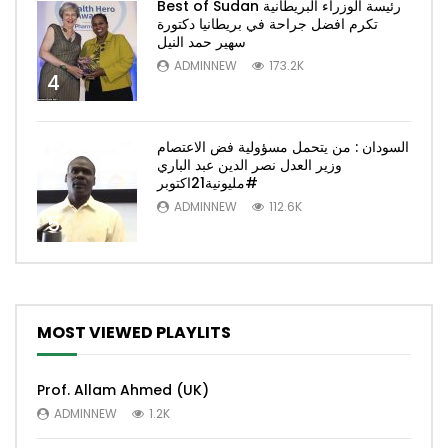
Best of Sudan رئيسة الوزراء البريطانية
تكرم افضل جراحة في بريطانيا دكتورة
سهير حمد النيل
ADMINNEW
173.2K
4
السودان : من يتحمل مسؤولية فض الاعتصام
وزير العدل نصر الدين عبد الباري
#مليونية21اكتوبر
ADMINNEW
112.6K
5
MOST VIEWED PLAYLITS
Prof. Allam Ahmed (UK)
ADMINNEW
1.2K