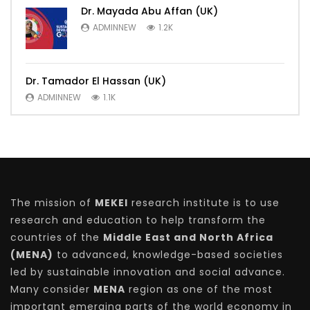
Dr. Mayada Abu Affan (UK)
ADMINNEW
1.2K
Dr. Tamador El Hassan (UK)
ADMINNEW
1.1K
The mission of
MEKEI
research institute is to use
research and education to help transform the
countries of the
Middle East and North Africa
(MENA)
to advanced, knowledge-based societies
led by sustainable innovation and social advance.
Many consider
MENA
region as one of the most
important emerging parts of the world economy in