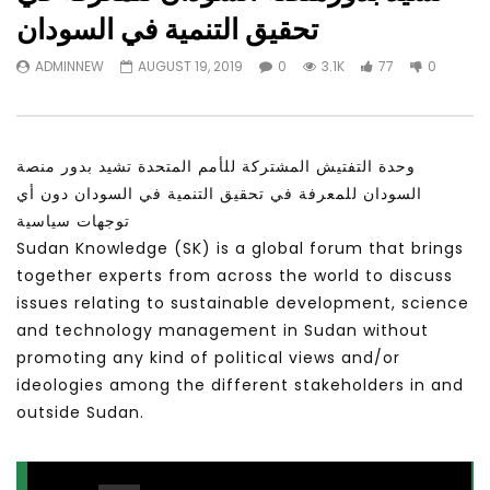
Watch Later
31:56
02:27:52
تحقيق التنمية في السودان
التحديات – مؤتمر مستقبل
سكاي نيوز عربية – أزمة نورد ستريم مزيد
ADMINNEW
AUGUST 19, 2019
0
3.1K
77
0
الشباب: التحديات و الفرص
من التأزيم أم مفتاح للحل؟ Prof. Allam
Ahmed
JANUARY 3, 2022
APRIL 9, 2023
وحدة التفتيش المشتركة للأمم المتحدة تشيد بدور منصة
السودان للمعرفة في تحقيق التنمية في السودان دون أي
توجهات سياسية
Sudan Knowledge (SK) is a global forum that brings
together experts from across the world to discuss
issues relating to sustainable development, science
and technology management in Sudan without
promoting any kind of political views and/or
ideologies among the different stakeholders in and
outside Sudan.