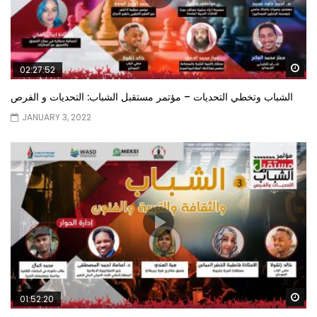
Wa
02:27:52
الشباب وتخطي التحديات – مؤتمر مستقبل الشباب: التحديات و الفرص
JANUARY 3, 2022
Wa
01:52:20