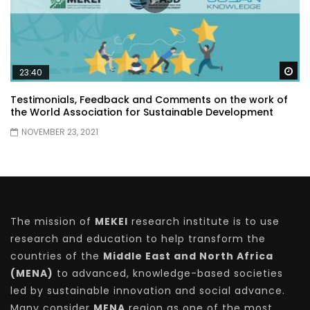
Wa
23:40
Testimonials, Feedback and Comments on the work of
the World Association for Sustainable Development
NOVEMBER 23, 2021
The mission of
MEKEI
research institute is to use
research and education to help transform the
countries of the
Middle East and North Africa
(MENA)
to advanced, knowledge-based societies
led by sustainable innovation and social advance.
Many consider
MENA
region as one of the most