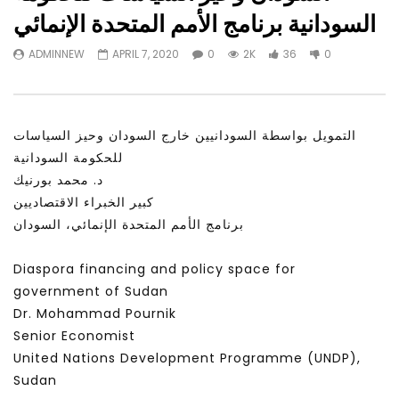
Watch Later
31:56
02:27:52
السودانية برنامج الأمم المتحدة الإنمائي
التحديات – مؤتمر مستقبل
سكاي نيوز عربية – أزمة نورد ستريم مزيد
ADMINNEW
APRIL 7, 2020
0
2K
36
0
الشباب: التحديات و الفرص
من التأزيم أم مفتاح للحل؟ Prof. Allam
Ahmed
JANUARY 3, 2022
APRIL 9, 2023
التمويل بواسطة السودانيين خارج السودان وحيز السياسات
للحكومة السودانية
د. محمد بورنيك
كبير الخبراء الاقتصاديين
برنامج الأمم المتحدة الإنمائي، السودان
Diaspora financing and policy space for
government of Sudan
Dr. Mohammad Pournik
Senior Economist
United Nations Development Programme (UNDP),
Sudan