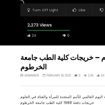
Turn Off Light
Like
2,273 Views
24
0
لوم – خريجات كلية الطب جامعة
الخرطوم
Watch Later
31:56
02:27:52
ADMINNEW
FEBRUARY 16, 2021
0
2.3K
24
مؤتمر مستقبل
سكاي نيوز عربية – أزمة نورد ستريم مزيد
حديات و الفرص
من التأزيم أم مفتاح للحل؟ Prof. Allam
Ahmed
JANUARY 3,
APRIL 9, 2023
 اليوم العالمي للأمم المتحدة للمرأة والفتاة في العلوم
خريجات دفعة 1989 كلية الطب جامعة الخرطوم