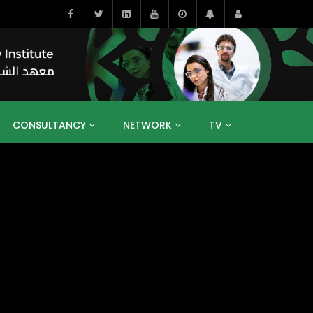
CONSULTANCY
NETWORK
TV
BAHRAIN
EGYPT
IRAQ
JORDAN
YEMEN
RESEARCH
BIG INTERVIEWS
MEDIA
ENT
ECONOMY
PUBLIC POLICY
HE
HUMAN CAPITAL
LIBRARIES
GUM ARABIC