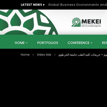
LATEST NEWS
Role of Women in Peace and Deve
HOME
PORTFOLIOS
CONFERENCE
RE
Home
Video Ads
لعلوم – خريجات كلية الطب جامعة الخرطوم
KNOWLEDGE ECONOMY
SUSTAINABLE DEVELOPM
KUWAIT
LIBYA
MOROCCO
OMAN
STRATEGY
ARTIFICIAL INTELLIGENCE
PO
UNIVERSITIES
STARTUP
DIGITAL TRANSFOR