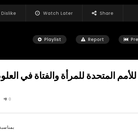
Dislike
Watch Later
Share
Playlist
Report
Pr
 للأمم المتحدة للمرأة والفتاة في الع
Watch Later
01:52:20
0
الشباب والثقافة والتربية والفنون – مؤتمر
الشباب وتخطي التحديات – 
مستقبل الشباب: التحديات و الفرص
الشباب: الت
 2022
JANUARY 3, 2022
بمناسبة