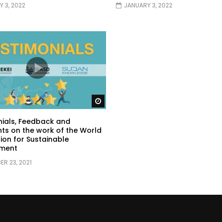
 3, 2022
JANUARY 3, 2022
Watch Later
ials, Feedback and
s on the work of the World
ion for Sustainable
ment
R 23, 2021