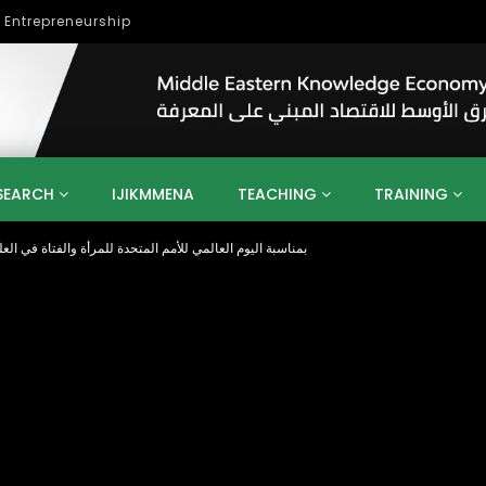
lopment
SEARCH
IJIKMMENA
TEACHING
TRAINING
بمناسبة اليوم العالمي للأمم المتحدة للمرأة والفتاة في ا
ENT
SDGS
UN
AGENDA 2030
MENA
ALGERIA
QATAR
SAUDI ARABIA
SUDAN
TUNISIA
UAE
LITICS
GOVERNMENT
BUSINESS
TRAINING
INVESTM
MATION
TECHNOLOGY
KM
LEADERSHIP
LEARNING
GAMIFICATION
GERD
ARAB
MENA 2013
VIDEO ADS