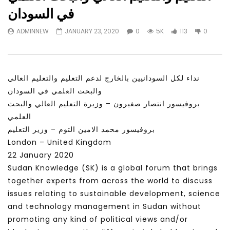
Watch Later
31:56
02:27:52
في السودان
التحديات – مؤتمر مستقبل
سكاي نيوز عربية – أزمة نورد ستريم مزيد
ADMINNEW
JANUARY 23, 2020
0
5K
113
0
الشباب: التحديات و الفرص
من التأزيم أم مفتاح للحل؟ Prof. Allam
Ahmed
JANUARY 3, 2022
APRIL 9, 2023
نداء لكل السودانيين بالخارج لدعم التعليم والتعليم العالي
والبحث العلمي في السودان
بروفيسور انتصار صغيرون – وزيرة التعليم العالي والبحث
العلمي
بروفيسور محمد الامين التوم – وزير التعليم
London – United Kingdom
22 January 2020
Sudan Knowledge (SK) is a global forum that brings
together experts from across the world to discuss
issues relating to sustainable development, science
and technology management in Sudan without
promoting any kind of political views and/or